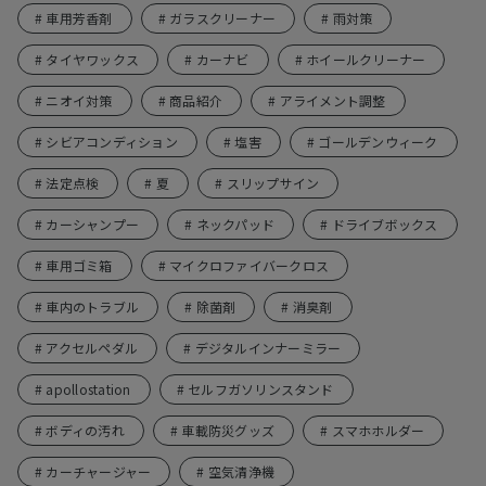
# 車用芳香剤
# ガラスクリーナー
# 雨対策
# タイヤワックス
# カーナビ
# ホイールクリーナー
# ニオイ対策
# 商品紹介
# アライメント調整
# シビアコンディション
# 塩害
# ゴールデンウィーク
# 法定点検
# 夏
# スリップサイン
# カーシャンプー
# ネックパッド
# ドライブボックス
# 車用ゴミ箱
# マイクロファイバークロス
# 車内のトラブル
# 除菌剤
# 消臭剤
# アクセルペダル
# デジタルインナーミラー
# apollostation
# セルフガソリンスタンド
# ボディの汚れ
# 車載防災グッズ
# スマホホルダー
# カーチャージャー
# 空気清浄機