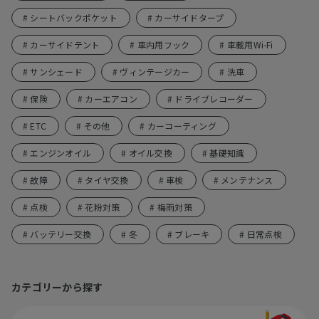
# シートバックポケット
# カーサイドタープ
# カーサイドテント
# 車内用フック
# 車載用Wi-Fi
# サンシェード
# ヴィンテージカー
# 洗車
# 保険
# カーエアコン
# ドライブレコーダー
# ETC
# その他
# カーコーティング
# エンジンオイル
# オイル交換
# 基礎知識
# 故障
# タイヤ交換
# 車検
# メンテナンス
# 点検
# 花粉対策
# 梅雨対策
# バッテリー交換
# 冬
# ブレーキ
# 日常点検
カテゴリーから探す