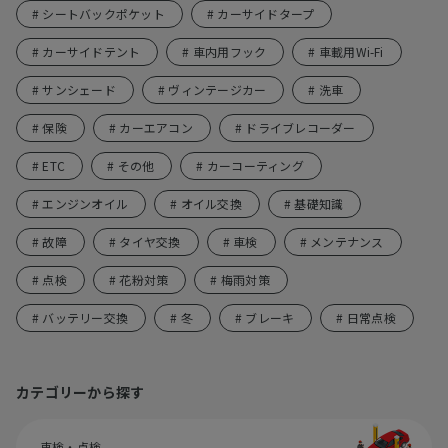
# シートバックポケット
# カーサイドタープ
# カーサイドテント
# 車内用フック
# 車載用Wi-Fi
# サンシェード
# ヴィンテージカー
# 洗車
# 保険
# カーエアコン
# ドライブレコーダー
# ETC
# その他
# カーコーティング
# エンジンオイル
# オイル交換
# 基礎知識
# 故障
# タイヤ交換
# 車検
# メンテナンス
# 点検
# 花粉対策
# 梅雨対策
# バッテリー交換
# 冬
# ブレーキ
# 日常点検
カテゴリーから探す
車検・点検