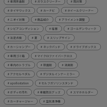
# 車用芳香剤
# ガラスクリーナー
# 雨対策
# タイヤワックス
# カーナビ
# ホイールクリーナー
# ニオイ対策
# 商品紹介
# アライメント調整
# シビアコンディション
# 塩害
# ゴールデンウィーク
# 法定点検
# 夏
# スリップサイン
# カーシャンプー
# ネックパッド
# ドライブボックス
# 車用ゴミ箱
# マイクロファイバークロス
# 車内のトラブル
# 除菌剤
# 消臭剤
# アクセルペダル
# デジタルインナーミラー
# apollostation
# セルフガソリンスタンド
# ボディの汚れ
# 車載防災グッズ
# スマホホルダー
# カーチャージャー
# 空気清浄機