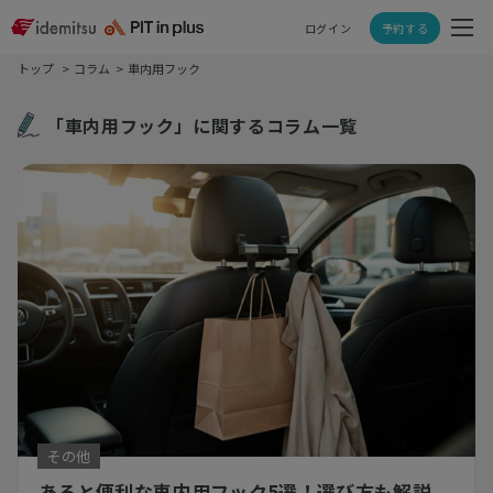
ログイン
予約する
トップ
コラム
車内用フック
「車内用フック」に関するコラム一覧
その他
あると便利な車内用フック5選！選び方も解説