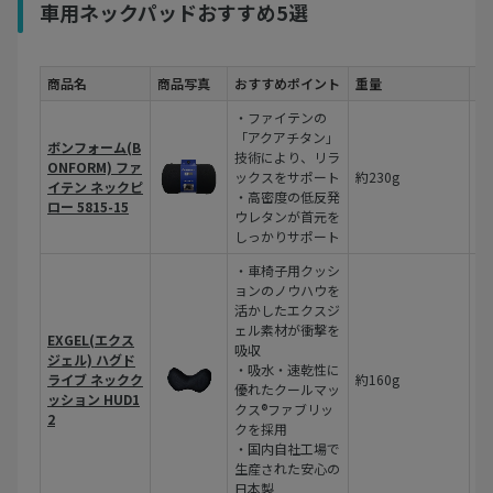
車用ネックパッドおすすめ5選
商品名
商品写真
おすすめポイント
重量
主
・ファイテンの
「アクアチタン」
表
ボンフォーム(B
技術により、リラ
リ
ONFORM) ファ
ックスをサポート
約230g
中
イテン ネックピ
・高密度の低反発
タ
ロー 5815-15
ウレタンが首元を
裏
しっかりサポート
・車椅子用クッシ
ョンのノウハウを
活かしたエクスジ
表
ェル素材が衝撃を
EXGEL(エクス
ル
吸収
ジェル) ハグド
中
・吸水・速乾性に
ライブ ネックク
約160g
ル
優れたクールマッ
ッション HUD1
レ
クス®ファブリッ
2
裏
クを採用
工
・国内自社工場で
生産された安心の
日本製