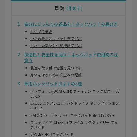
目次
自分にぴったりの逸品を！ネックパッドの選び方
タイプで選ぶ
中材の素材とフィット感で選ぶ
カバーの素材と付加機能で選ぶ
快適性と安全性を両立！ネックパッド使用時の注
意点
最適な取り付け位置を見つける
身体を守るための安全への配慮
車用ネックパッドおすすめ5選
ボンフォーム(BONFORM) ファイテン ネックピロー 58
15-15
EXGEL(エクスジェル) ハグドライブ ネッククッション
HUD12
ZATOOTO（ザトット） ネックパッド 車用 LY135-B
クラッツィオ(Clazzio) プライム ラグジュアリー ネッ
クパッド
CANLER 車用ネックパッド