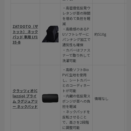
・高密度低反発ウ
レタンが首の隙間
を埋めて負担を軽
減
外
ZATOOTO（ザ
・高級感のあるP
ス
トット） ネック
Uソフトレザーに
約510g
ー
パッド 車用 LY1
パンチング加工で
中
35-B
通気性も確保
タ
・カバーはファス
ナーで取り外して
洗濯可能
・高級ソフトBio
PVC生地を使用
し、シートカバー
とのコーディネー
クラッツィオ(C
トが可能
lazzio) プライ
・内蔵の低反発ス
高
情報なし
ム ラグジュアリ
ポンジが首への負
C
ー ネックパッド
担を軽減
・ネックパッドを
反転させること
で、高さを2段階
に調整可能