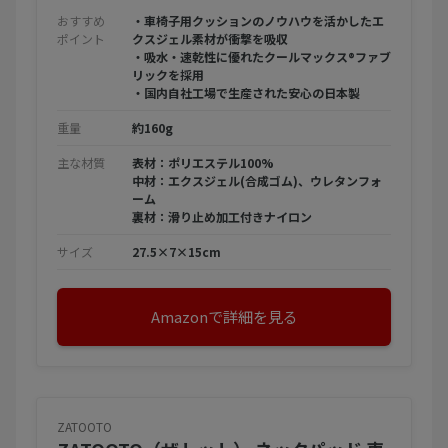
おすすめ
・車椅子用クッションのノウハウを活かしたエ
ポイント
クスジェル素材が衝撃を吸収
・吸水・速乾性に優れたクールマックス®ファブ
リックを採用
・国内自社工場で生産された安心の日本製
重量
約160g
主な材質
表材：ポリエステル100%
中材：エクスジェル(合成ゴム)、ウレタンフォ
ーム
裏材：滑り止め加工付きナイロン
サイズ
27.5×7×15cm
Amazonで詳細を見る
ZATOOTO