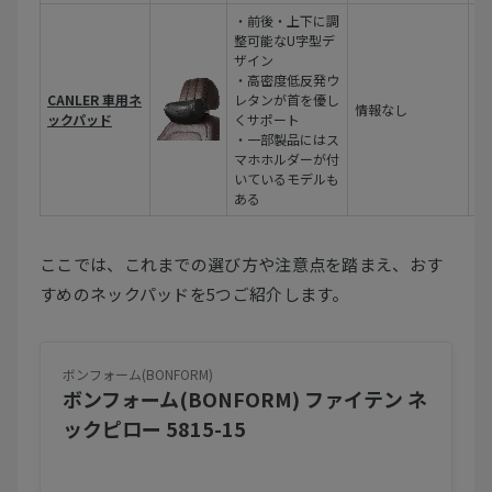
・前後・上下に調
整可能なU字型デ
ザイン
枕
・高密度低反発ウ
ザ
CANLER 車用ネ
レタンが首を優し
情報なし
ン
ックパッド
くサポート
内
・一部製品にはス
リ
マホホルダーが付
いているモデルも
ある
ここでは、これまでの選び方や注意点を踏まえ、おす
すめのネックパッドを5つご紹介します。
ボンフォーム(BONFORM)
ボンフォーム(BONFORM) ファイテン ネ
ックピロー 5815-15