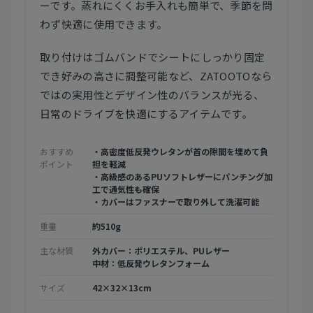
ーです。蒸れにくくお手入れも簡単で、季節を問
わず快適に使用できます。
取り付けはゴムバンドでシートにしっかり固定
でき好みの高さに調整可能など、ZATOOTOなら
ではの実用性とデザイン性のバランスが光る、
日常のドライブを快適にするアイテムです。
おすすめ
・高密度低反発ウレタンが首の隙間を埋めて負
ポイント
担を軽減
・高級感のあるPUソフトレザーにパンチング加
工で通気性も確保
・カバーはファスナーで取り外して洗濯可能
重量
約510g
主な材質
外カバー：ポリエステル、PUレザー
中材：低反発ウレタンフォーム
サイズ
42×32×13cm