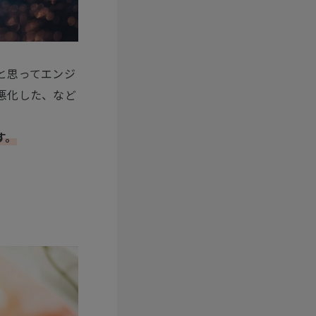
と思ってエンジ
悪化した、など
す。