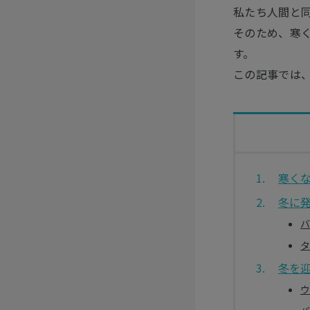
私たち人間と
そのため、寒
す。
この記事では
寒く
冬に
バ
タ
冬を
ウ