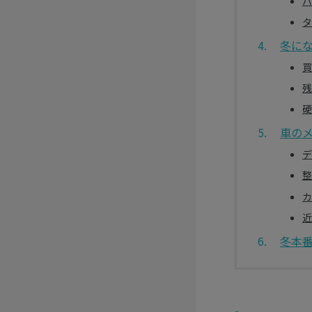
バ
タ
冬に
買
残
硬
車の
デ
整
カ
近
冬本