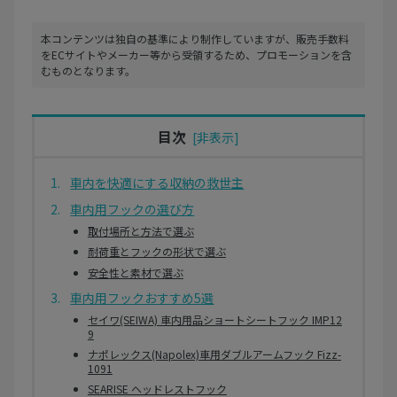
本コンテンツは独自の基準により制作していますが、販売手数料
をECサイトやメーカー等から受領するため、プロモーションを含
むものとなります。
目次
車内を快適にする収納の救世主
車内用フックの選び方
取付場所と方法で選ぶ
耐荷重とフックの形状で選ぶ
安全性と素材で選ぶ
車内用フックおすすめ5選
セイワ(SEIWA) 車内用品ショートシートフック IMP12
9
ナポレックス(Napolex)車用ダブルアームフック Fizz-
1091
SEARISE ヘッドレストフック