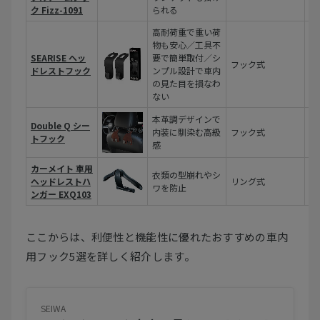
ク Fizz-1091
られる
高耐荷重で重い荷
物も安心／工具不
SEARISE ヘッ
要で簡単取付／シ
フック式
約
ドレストフック
ンプル設計で車内
の見た目を損なわ
ない
本革調デザインで
Double Q シー
約
内装に馴染む高級
フック式
トフック
り
感
カーメイト 車用
衣類の型崩れやシ
ヘッドレストハ
リング式
約
ワを防止
ンガー EXQ103
ここからは、利便性と機能性に優れたおすすめの車内
用フック5選を詳しく紹介します。
SEIWA