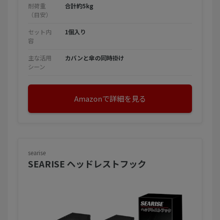
耐荷重
合計約5kg
（目安）
セット内
1個入り
容
主な活用
カバンと傘の同時掛け
シーン
Amazonで詳細を見る
searise
SEARISE ヘッドレストフック