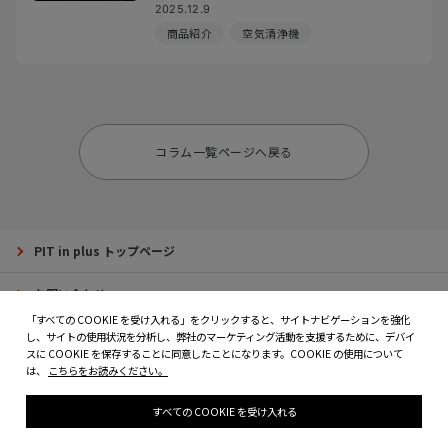
2025.12.9
商品紹介
空気清浄機
コラム一覧ページへ戻る
PIT in plus トップページ
お問い合わせ
「すべての COOKIE を受け入れる」をクリックすると、サイトナビゲーションを強化
ウェブサイトにおけるプライバシーポリシー
し、サイトの使用状況を分析し、弊社のマーケティング活動を支援するために、デバイ
スに COOKIE を保存することに同意したことになります。COOKIE の使用について
は、
こちらをお読みください。
個人情報保護方針
すべての COOKIE を受け入れる
ウェブサイトのご利用にあたって