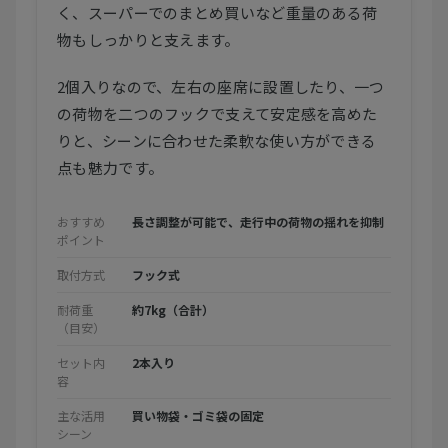
く、スーパーでのまとめ買いなど重量のある荷
物もしっかりと支えます。
2個入りなので、左右の座席に設置したり、一つ
の荷物を二つのフックで支えて安定感を高めた
りと、シーンに合わせた柔軟な使い方ができる
点も魅力です。
おすすめ
長さ調整が可能で、走行中の荷物の揺れを抑制
ポイント
取付方式
フック式
耐荷重
約7kg（合計）
（目安）
セット内
2本入り
容
主な活用
買い物袋・ゴミ袋の固定
シーン