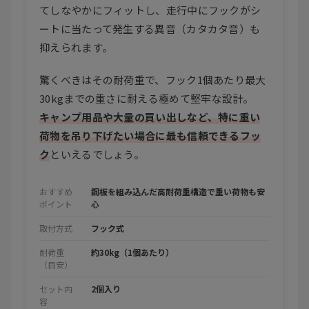
てしなやかにフィットし、走行中にフックがシ
ートに当たって発生する異音（カタカタ音）も
抑えられます。
驚くべきはその耐荷重で、フック1個あたり最大
30kgまでの重さに耐える極めて堅牢な設計。
キャンプ用品や大量の買い出しなど、特に重い
荷物を吊り下げたい場合に最も信頼できるフッ
ク
といえるでしょう。
おすすめ
鋼板を組み込んだ高耐荷重構造で重い荷物も安
ポイント
心
取付方式
フック式
耐荷重
約30kg（1個あたり）
（目安）
セット内
2個入り
容