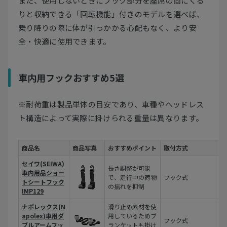
また、使用しないときにフック部分を座席の間にくる
りと収納できる「回転機能」付きのモデルを選べば、
乗り降りの際に体が引っかかる心配もなく、より安
全・快適に使用できます。
車内用フックおすすめ5選
※耐荷重は製品単体の目安であり、車種やヘッドレス
ト構造によって実際に掛けられる重量は異なります。
商品名
商品写真
おすすめポイント
取付方式
耐
セイワ(SEIWA)
長さ調整が可能
車内用品ショー
で、走行中の荷物
フック式
約
トシートフック
の揺れを抑制
IMP129
ナポレックス(N
滑り止め素材を使
apolex)車用ダ
用しているためブ
フック式
合
ブルアームフッ
ランケットも掛け