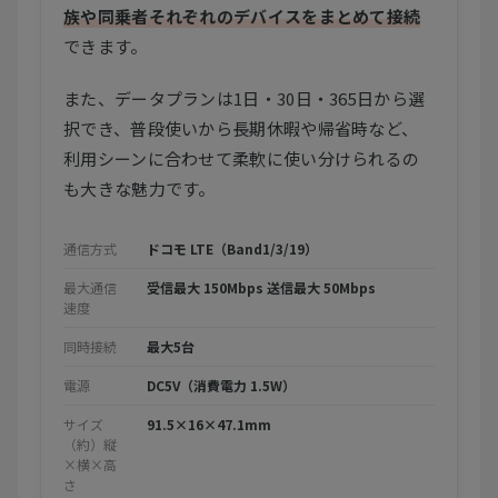
族や同乗者それぞれのデバイスをまとめて接続
できます。
また、データプランは1日・30日・365日から選
択でき、普段使いから長期休暇や帰省時など、
利用シーンに合わせて柔軟に使い分けられるの
も大きな魅力です。
通信方式
ドコモ LTE（Band1/3/19）
最大通信
受信最大 150Mbps 送信最大 50Mbps
速度
同時接続
最大5台
電源
DC5V（消費電力 1.5W）
サイズ
91.5×16×47.1mm
（約）縦
×横×高
さ