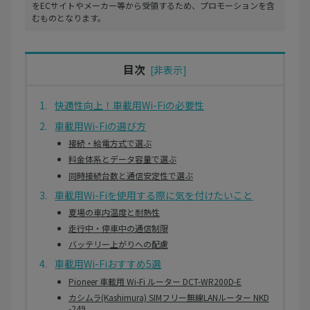
をECサイトやメーカー等から受領するため、プロモーションを含
むものとなります。
目次
快適性向上！車載用Wi-Fiの必要性
車載用Wi-Fiの選び方
接続・給電方式で選ぶ
料金体系とデータ容量で選ぶ
同時接続台数と通信安定性で選ぶ
車載用Wi-Fiを使用する際に気を付けたいこと
夏場の車内温度と耐熱性
走行中・停車中の通信制限
バッテリー上がりへの配慮
車載用Wi-Fiおすすめ5選
Pioneer 車載用 Wi-Fi ルーター DCT-WR200D-E
カシムラ(Kashimura) SIMフリー無線LANルーター NKD
-249