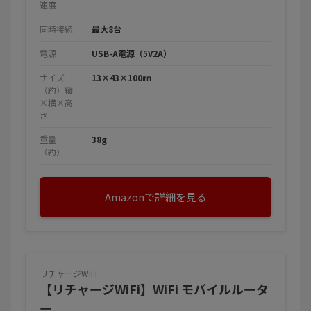
速度
同時接続
最大8台
電源
USB-A電源（5V2A）
サイズ
13×43×100㎜
（約）縦
×横×高
さ
重量
38g
（約）
Amazonで詳細を見る
リチャージWiFi
【リチャージWiFi】WiFi モバイルルータ
ー