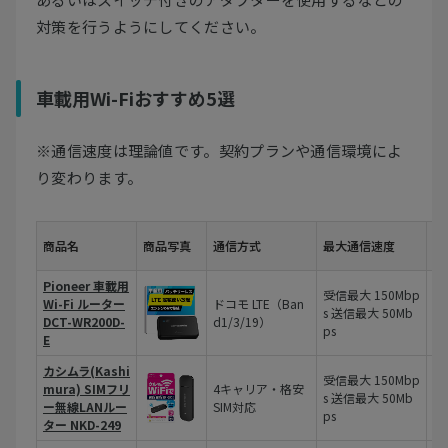
対策を行うようにしてください。
車載用Wi-Fiおすすめ5選
※通信速度は理論値です。契約プランや通信環境によ
り変わります。
商品名
商品写真
通信方式
最大通信速度
同
Pioneer 車載用
受信最大 150Mbp
Wi-Fi ルーター
ドコモ LTE（Ban
s 送信最大 50Mb
最
DCT-WR200D-
d1/3/19）
ps
E
カシムラ(Kashi
受信最大 150Mbp
mura) SIMフリ
4キャリア・格安
s 送信最大 50Mb
最
ー無線LANルー
SIM対応
ps
ター NKD-249