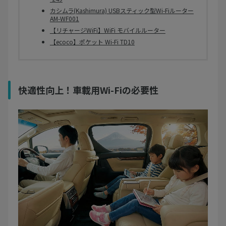
カシムラ(Kashimura) USBスティック型Wi-Fiルーター
AM-WF001
【リチャージWiFi】WiFi モバイルルーター
【ecoco】ポケット Wi-Fi TD10
快適性向上！車載用Wi-Fiの必要性