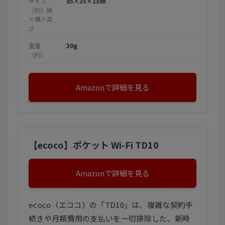
サイズ
85×35×15㎜
（約）縦
×横×高
さ
重量
30g
（約）
Amazonで詳細を見る
【ecoco】ポケット Wi-Fi TD10
Amazonで詳細を見る
ecoco（エココ）の「TD10」は、複雑な契約手
続きや月額費用の支払いを一切排除した、新時