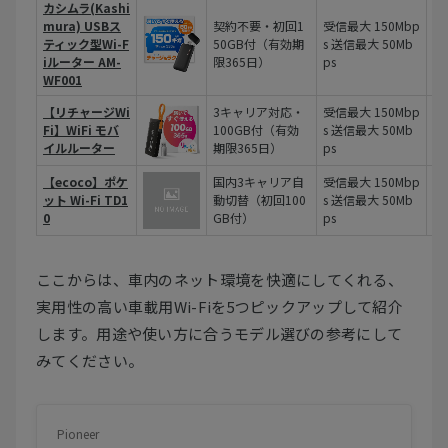
カシムラ(Kashi
mura) USBス
契約不要・初回1
受信最大 150Mbp
ティック型Wi-F
50GB付（有効期
s 送信最大 50Mb
最
iルーター AM-
限365日）
ps
WF001
【リチャージWi
3キャリア対応・
受信最大 150Mbp
最
Fi】WiFi モバ
100GB付（有効
s 送信最大 50Mb
台
イルルーター
期限365日）
ps
【ecoco】ポケ
国内3キャリア自
受信最大 150Mbp
ット Wi-Fi TD1
動切替（初回100
s 送信最大 50Mb
最
0
GB付）
ps
ここからは、車内のネット環境を快適にしてくれる、
実用性の高い車載用Wi-Fiを5つピックアップして紹介
します。用途や使い方に合うモデル選びの参考にして
みてください。
Pioneer