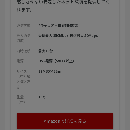
感じさせない安定したネット環境を提供してく
れます。
通信方式
4キャリア・格安SIM対応
最大通信
受信最大 150Mbps 送信最大 50Mbps
速度
同時接続
最大10台
電源
USB電源（5V/1A以上）
サイズ
12×35×99㎜
（約）縦
×横×高
さ
重量
30g
（約）
Amazonで詳細を見る