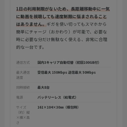
1日の利用制限がないため、長距離移動中に一気
に動画を視聴しても速度制限に悩まされること
はありません。
ギガを使い切ってもスマホから
簡単にチャージ（おかわり）が可能で、必要な
時に必要な分だけ無駄なく使える、非常に合理
的な一台です。
通信方式
国内3キャリア自動切替（初回100GB付）
最大通信
受信最大 150Mbps 送信最大 50Mbps
速度
同時接続
最大8台
電源
バッテリーレス（給電式）
サイズ
161×104×30㎜（梱包時）
（約）縦
×横×高
さ