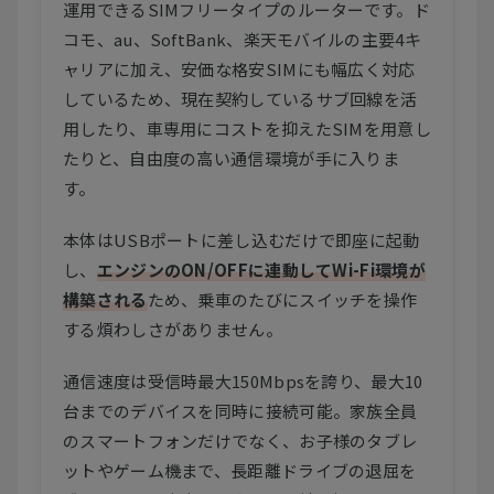
運用できるSIMフリータイプのルーターです。ド
コモ、au、SoftBank、楽天モバイルの主要4キ
ャリアに加え、安価な格安SIMにも幅広く対応
しているため、現在契約しているサブ回線を活
用したり、車専用にコストを抑えたSIMを用意し
たりと、自由度の高い通信環境が手に入りま
す。
本体はUSBポートに差し込むだけで即座に起動
し、
エンジンのON/OFFに連動してWi-Fi環境が
構築される
ため、乗車のたびにスイッチを操作
する煩わしさがありません。
通信速度は受信時最大150Mbpsを誇り、最大10
台までのデバイスを同時に接続可能。家族全員
のスマートフォンだけでなく、お子様のタブレ
ットやゲーム機まで、長距離ドライブの退屈を