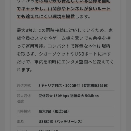
リアから
その場で最も安定している回線を自動
でキャッチし、山間部やトンネルが多いルート
でも途切れにくい環境を提供
します。
最大8台までの同時接続に対応しているため、家
族全員のスマホやゲーム機を繋いでも余裕を持
って運用可能。コンパクトで軽量な本体は場所
を取らず、シガーソケットやUSBポートに挿す
だけで、車内を瞬時にエンタメ空間へと変えてく
れます。
通信方式
3キャリア対応・100GB付（有効期限365日）
最大通信
受信最大 150Mbps 送信最大 50Mbps
速度
同時接続
最大8台（推奨5台）
電源
USB給電（バッテリーレス）