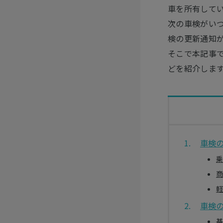
車を所有して
次の車検がい
検の更新通知
そこで本記事
どを紹介しま
車検
乗
商
軽
車検
基