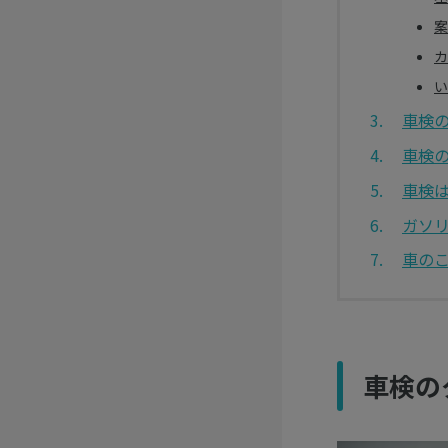
案
カ
い
車検
車検
車検
ガソ
車の
車検の