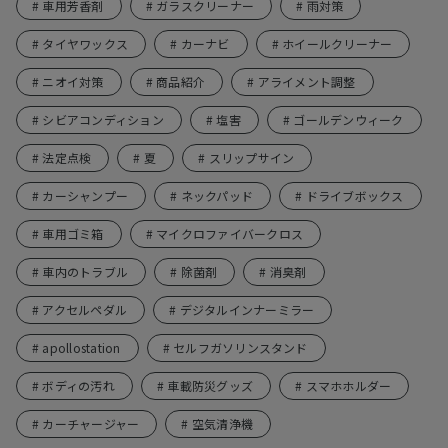
# 車用芳香剤
# ガラスクリーナー
# 雨対策
# タイヤワックス
# カーナビ
# ホイールクリーナー
# ニオイ対策
# 商品紹介
# アライメント調整
# シビアコンディション
# 塩害
# ゴールデンウィーク
# 法定点検
# 夏
# スリップサイン
# カーシャンプー
# ネックパッド
# ドライブボックス
# 車用ゴミ箱
# マイクロファイバークロス
# 車内のトラブル
# 除菌剤
# 消臭剤
# アクセルペダル
# デジタルインナーミラー
# apollostation
# セルフガソリンスタンド
# ボディの汚れ
# 車載防災グッズ
# スマホホルダー
# カーチャージャー
# 空気清浄機