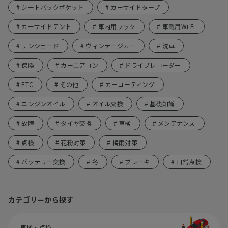
# シートバックポケット
# カーサイドタープ
# カーサイドテント
# 車内用フック
# 車載用Wi-Fi
# サンシェード
# ヴィンテージカー
# 洗車
# 保険
# カーエアコン
# ドライブレコーダー
# ETC
# その他
# カーコーティング
# エンジンオイル
# オイル交換
# 基礎知識
# 故障
# タイヤ交換
# 車検
# メンテナンス
# 点検
# 花粉対策
# 梅雨対策
# バッテリー交換
# 冬
# ブレーキ
# 日常点検
カテゴリーから探す
車検・点検