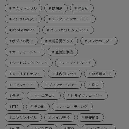
# 車内のトラブル
# 除菌剤
# 消臭剤
# アクセルペダル
# デジタルインナーミラー
# apollostation
# セルフガソリンスタンド
# ボディの汚れ
# 車載防災グッズ
# スマホホルダー
# カーチャージャー
# 空気清浄機
# シートバックポケット
# カーサイドタープ
# カーサイドテント
# 車内用フック
# 車載用Wi-Fi
# サンシェード
# ヴィンテージカー
# 洗車
# 保険
# カーエアコン
# ドライブレコーダー
# ETC
# その他
# カーコーティング
# エンジンオイル
# オイル交換
# 基礎知識
# 故障
# タイヤ交換
# 車検
# メンテナンス