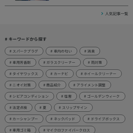
人気記事一覧
# キーワードから探す
# スパークプラグ
# 車内の匂い
# 消臭
# 車用芳香剤
# ガラスクリーナー
# 雨対策
# タイヤワックス
# カーナビ
# ホイールクリーナー
# ニオイ対策
# 商品紹介
# アライメント調整
# シビアコンディション
# 塩害
# ゴールデンウィーク
# 法定点検
# 夏
# スリップサイン
# カーシャンプー
# ネックパッド
# ドライブボックス
# 車用ゴミ箱
# マイクロファイバークロス